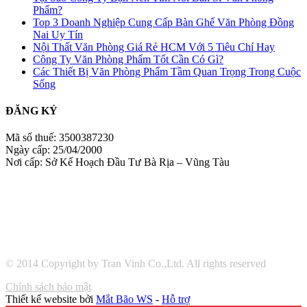
Phẩm?
Top 3 Doanh Nghiệp Cung Cấp Bàn Ghế Văn Phòng Đồng
Nai Uy Tín
Nội Thất Văn Phòng Giá Rẻ HCM Với 5 Tiêu Chí Hay
Công Ty Văn Phòng Phẩm Tốt Cần Có Gì?
Các Thiết Bị Văn Phòng Phẩm Tầm Quan Trọng Trong Cuộc
Sống
ĐĂNG KÝ
Mã số thuế: 3500387230
Ngày cấp: 25/04/2000
Nơi cấp: Sở Kế Hoạch Đầu Tư Bà Rịa – Vũng Tàu
© 2014 Copyright by Tran Vinh Co.,Ltd. All rights reserved
Chính sách bảo mật
Thiết kế website bởi
Mắt Bão WS
-
Hỗ trợ