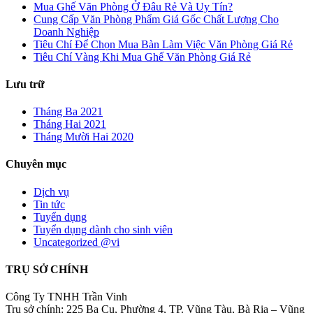
Mua Ghế Văn Phòng Ở Đâu Rẻ Và Uy Tín?
Cung Cấp Văn Phòng Phẩm Giá Gốc Chất Lượng Cho
Doanh Nghiệp
Tiêu Chí Để Chọn Mua Bàn Làm Việc Văn Phòng Giá Rẻ
Tiêu Chí Vàng Khi Mua Ghế Văn Phòng Giá Rẻ
Lưu trữ
Tháng Ba 2021
Tháng Hai 2021
Tháng Mười Hai 2020
Chuyên mục
Dịch vụ
Tin tức
Tuyển dụng
Tuyển dụng dành cho sinh viên
Uncategorized @vi
TRỤ SỞ CHÍNH
Công Ty TNHH Trần Vinh
Trụ sở chính: 225 Ba Cu, Phường 4, TP. Vũng Tàu, Bà Rịa – Vũng