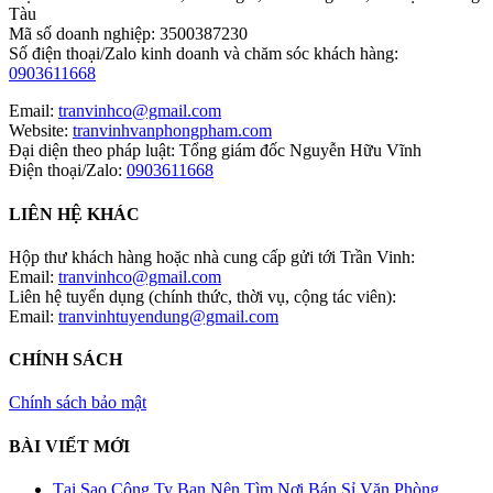
Tàu
Mã số doanh nghiệp: 3500387230
Số điện thoại/Zalo kinh doanh và chăm sóc khách hàng:
0903611668
Email:
tranvinhco@gmail.com
Website:
tranvinhvanphongpham.com
Đại diện theo pháp luật: Tổng giám đốc Nguyễn Hữu Vĩnh
Điện thoại/Zalo:
0903611668
LIÊN HỆ KHÁC
Hộp thư khách hàng hoặc nhà cung cấp gửi tới Trần Vinh:
Email:
tranvinhco@gmail.com
Liên hệ tuyển dụng (chính thức, thời vụ, cộng tác viên):
Email:
tranvinhtuyendung@gmail.com
CHÍNH SÁCH
Chính sách bảo mật
BÀI VIẾT MỚI
Tại Sao Công Ty Bạn Nên Tìm Nơi Bán Sỉ Văn Phòng